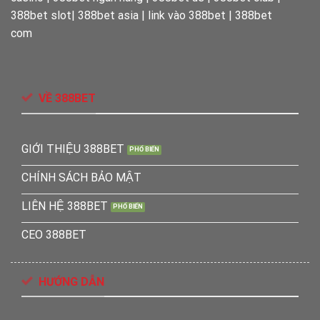
388bet slot| 388bet asia | link vào 388bet | 388bet
com
VỀ 388BET
GIỚI THIỆU 388BET
CHÍNH SÁCH BẢO MẬT
LIÊN HỆ 388BET
CEO 388BET
HƯỚNG DẪN