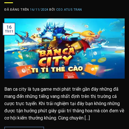
ĐÃ ĐĂNG TRÊN
16/11/2024
BỞI
CEO ATUS TRAN
16
Th11
Ban ca city là tựa game mới phát triển gần đây những đã
mang đến những tiếng vang nhất định trên thị trường cá
cược trực tuyến. Khi trải nghiệm tại đây bạn không những
được tận hưởng phút giây giải trí thăng hoa mà còn đem về
cơ hội kiếm thưởng khủng. Cùng chuyên […]