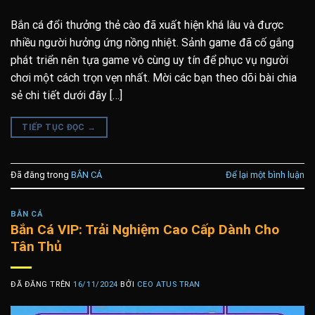
Bắn cá đổi thưởng thẻ cào đã xuất hiện khá lâu và được
nhiều người hưởng ứng nồng nhiệt. Sảnh game đã cố gắng
phát triển nên tựa game vô cùng uy tín để phục vụ người
chơi một cách trọn vẹn nhất. Mời các bạn theo dõi bài chia
sẻ chi tiết dưới đây […]
TIẾP TỤC ĐỌC
→
Đã đăng trong
BẮN CÁ
Để lại một bình luận
BẮN CÁ
Bắn Cá VIP: Trải Nghiệm Cao Cấp Dành Cho
Tân Thủ
ĐÃ ĐĂNG TRÊN
16/11/2024
BỞI
CEO ATUS TRAN