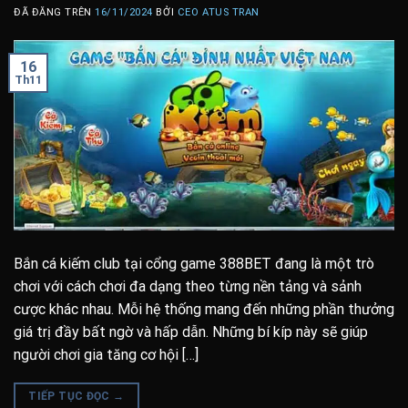
ĐÃ ĐĂNG TRÊN
16/11/2024
BỞI
CEO ATUS TRAN
16
Th11
Bắn cá kiếm club tại cổng game 388BET đang là một trò
chơi với cách chơi đa dạng theo từng nền tảng và sảnh
cược khác nhau. Mỗi hệ thống mang đến những phần thưởng
giá trị đầy bất ngờ và hấp dẫn. Những bí kíp này sẽ giúp
người chơi gia tăng cơ hội […]
TIẾP TỤC ĐỌC
→