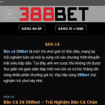
Chuyển
"
"
đến
nội
dung
ĐĂNG KÍ +188K
ĐĂNG NHẬP
BẮN CÁ
Bắn cá 388bet
là một trò chơi giải trí độc đáo, mang lại
trải nghiệm bắn cá mới lạ cùng với các chương trình khuyến
mãi siêu hấp dẫn. Tại đây, anh em cược thủ không chỉ được
thư giãn với giao diện đẹp mắt mà còn có cơ hội thắng lớn
cùng nhiều phần thưởng giá trị. Vậy hãy cùng
388bet
trải
nghiệm trò chơi này nhé.
BẮN CÁ
Bắn Cá 3d 388bet – Trải Nghiệm Bắn Cá Chân