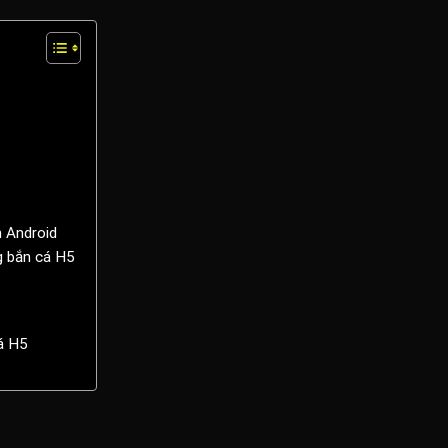
h Android
g bắn cá H5
cá H5