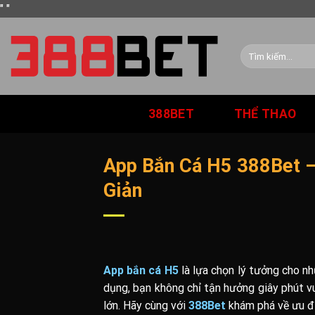
Chuyển
"
"
đến
nội
dung
388BET
THỂ THAO
App Bắn Cá H5 388Bet –
Giản
App bắn cá H5
là lựa chọn lý tưởng cho nh
dụng, bạn không chỉ tận hưởng giây phút 
lớn. Hãy cùng với
388Bet
khám phá về ưu đ