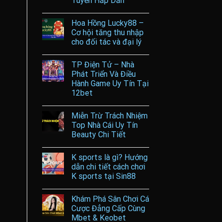
Tuyến Hấp Dẫn
Hoa Hồng Lucky88 –
Cơ hội tăng thu nhập
cho đối tác và đại lý
TP Điện Tử – Nhà
Phát Triển Và Điều
Hành Game Uy Tín Tại
12bet
Miễn Trừ Trách Nhiệm
Top Nhà Cái Uy Tín
Beauty Chi Tiết
K sports là gì? Hướng
dẫn chi tiết cách chơi
K sports tại Sin88
Khám Phá Sân Chơi Cá
Cược Đẳng Cấp Cùng
Mbet & Keobet