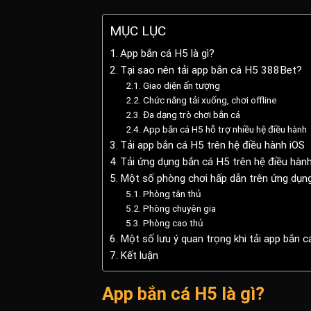
MỤC LỤC
App bắn cá H5 là gì?
Tại sao nên tải app bắn cá H5 388Bet?
Giao diện ấn tượng
Chức năng tải xuống, chơi offline
Đa dạng trò chơi bắn cá
App bắn cá H5 hỗ trợ nhiều hệ điều hành
Tải app bắn cá H5 trên hệ điều hành iOS
Tải ứng dụng bắn cá H5 trên hệ điều hàn
Một số phòng chơi hấp dẫn trên ứng dụn
Phòng tân thủ
Phòng chuyên gia
Phòng cao thủ
Một số lưu ý quan trọng khi tải app bắn 
Kết luận
App bắn cá H5 là gì?