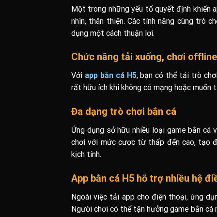
Một trong những yếu tố quyết định khiến ap
nhìn, thân thiện. Các tính năng cùng trò c
dụng một cách thuận lợi.
Chức năng tải xuống, chơi offline
Với
app bắn cá H5
, bạn có thể tải trò chơ
rất hữu ích khi không có mạng hoặc muốn tiết
Đa dạng trò chơi bắn cá
Ứng dụng sở hữu nhiều loại game bắn cá v
chơi với mức cược từ thấp đến cao, tạo đ
kịch tính.
App bắn cá H5 hỗ trợ nhiều hệ đi
Ngoài việc tải app cho điện thoại, ứng dụ
Người chơi có thể tận hưởng game bắn cá mọ