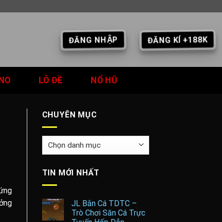
ĐĂNG KÍ +188K
ĐĂNG NHẬP
NO
LÔ ĐỀ
NỔ HŨ
CHUYÊN MỤC
CHUYÊN
MỤC
TIN MỚI NHẤT
 ứng
ưởng
JL Bắn Cá TDTC –
Trò Chơi Săn Cá Trực