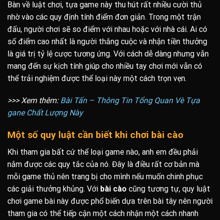
Bàn về luật chơi, tựa game này thu hút rất nhiều cười thủ
nhờ vào các quy định tính điểm đơn giản. Trong một trận
đấu, người chơi sẽ so điểm với nhau hoặc với nhà cái. Ai có
số điểm cao nhất là người thắng cuộc và nhận tiền thưởng
là giá trị tỷ lệ cược tương ứng. Với cách dễ dàng nhưng vẫn
mang đến sự kịch tính giúp cho nhiều tay chơi mới vẫn có
thể trải nghiệm được thể loại này một cách trọn vẹn.
>>> Xem thêm:
Bài Tấn – Thông Tin Tổng Quan Vè Tựa
gane Chất Lượng Này
Một số quy luật cần biết khi chơi bài cào
Khi tham gia bất cứ thể loại game nào, anh em đều phải
nắm được các quy tắc của nó. Đây là điều rất cơ bản mà
mỗi game thủ nên trang bị cho mình nếu muốn chinh phục
các giải thưởng khủng. Với
bài cào
cũng tương tự, quy luật
chơi game bài này được phổ biến dựa trên bài tây nên người
tham gia có thể tiếp cận một cách nhận một cách nhanh