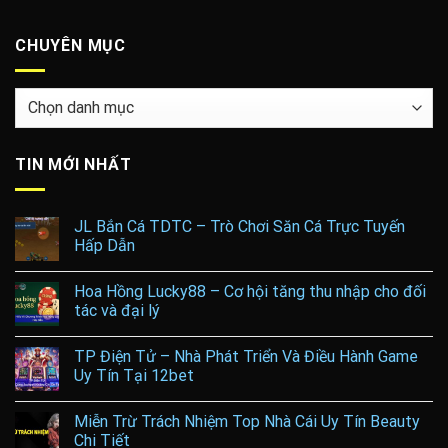
CHUYÊN MỤC
CHUYÊN
MỤC
TIN MỚI NHẤT
JL Bắn Cá TDTC – Trò Chơi Săn Cá Trực Tuyến
Hấp Dẫn
Hoa Hồng Lucky88 – Cơ hội tăng thu nhập cho đối
tác và đại lý
TP Điện Tử – Nhà Phát Triển Và Điều Hành Game
Uy Tín Tại 12bet
Miễn Trừ Trách Nhiệm Top Nhà Cái Uy Tín Beauty
Chi Tiết