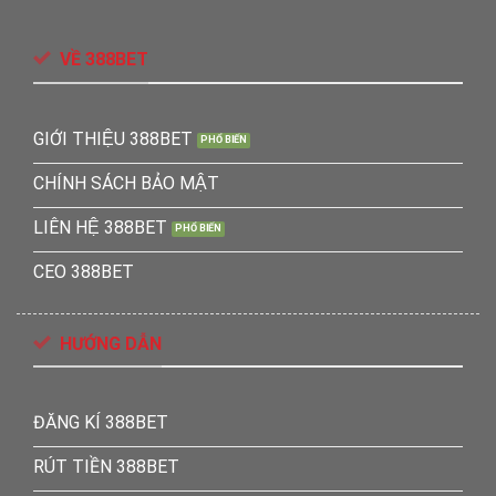
VỀ 388BET
GIỚI THIỆU 388BET
CHÍNH SÁCH BẢO MẬT
LIÊN HỆ 388BET
CEO 388BET
HƯỚNG DẪN
ĐĂNG KÍ 388BET
RÚT TIỀN 388BET