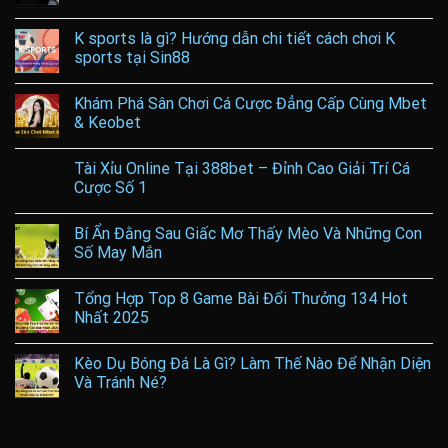
K sports là gì? Hướng dẫn chi tiết cách chơi K
sports tại Sin88
Khám Phá Sân Chơi Cá Cược Đẳng Cấp Cùng Mbet
& Keobet
Tài Xỉu Online Tại 388bet – Đỉnh Cao Giải Trí Cá
Cược Số 1
Bí Ẩn Đằng Sau Giấc Mơ Thấy Mèo Và Những Con
Số May Mắn
Tổng Hợp Top 8 Game Bài Đổi Thưởng 134 Hot
Nhất 2025
Kèo Dụ Bóng Đá Là Gì? Làm Thế Nào Để Nhận Diện
Và Tránh Né?