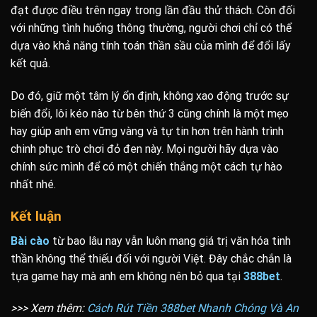
đạt được điều trên ngay trong lần đầu thử thách. Còn đối
với những tình huống thông thường, người chơi chỉ có thể
dựa vào khả năng tính toán thần sầu của mình để đổi lấy
kết quả.
Do đó, giữ một tâm lý ổn định, không xao động trước sự
biến đổi, lôi kéo nào từ bên thứ 3 cũng chính là một mẹo
hay giúp anh em vững vàng và tự tin hơn trên hành trình
chinh phục trò chơi đỏ đen này. Mọi người hãy dựa vào
chính sức mình để có một chiến thắng một cách tự hào
nhất nhé.
Kết luận
Bài cào
từ bao lâu nay vẫn luôn mang giá trị văn hóa tinh
thần không thể thiếu đối với người Việt. Đây chắc chắn là
tựa game hay mà anh em không nên bỏ qua tại
388bet
.
>>> Xem thêm:
Cách Rút Tiền 388bet Nhanh Chóng Và An