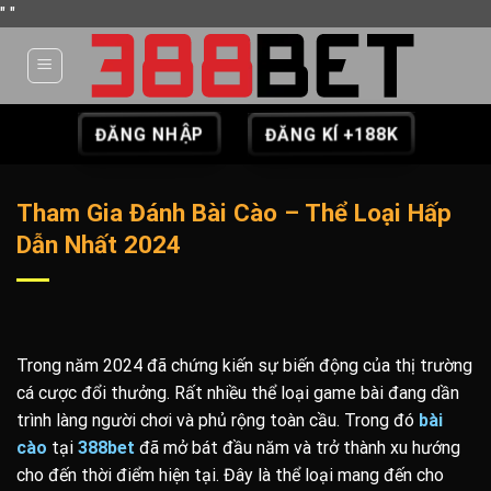
Chuyển
"
"
đến
nội
dung
ĐĂNG KÍ +188K
ĐĂNG NHẬP
Tham Gia Đánh Bài Cào – Thể Loại Hấp
Dẫn Nhất 2024
Trong năm 2024 đã chứng kiến sự biến động của thị trường
cá cược đổi thưởng. Rất nhiều thể loại game bài đang dần
trình làng người chơi và phủ rộng toàn cầu. Trong đó
bài
cào
tại
388bet
đã mở bát đầu năm và trở thành xu hướng
cho đến thời điểm hiện tại. Đây là thể loại mang đến cho