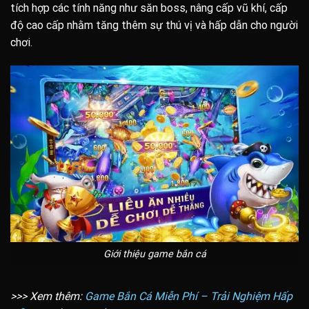
tích hợp các tính năng như săn boss, nâng cấp vũ khí, cấp
độ cao cấp nhằm tăng thêm sự thú vị và hấp dẫn cho người
chơi.
Giới thiệu game bắn cá
>>> Xem thêm:
Game Bắn Cá Miễn Phí – Trải Nghiệm Hấp