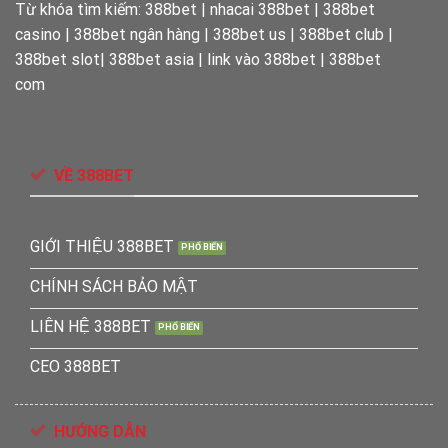
Từ khóa tìm kiếm: 388bet | nhacai 388bet | 388bet
casino | 388bet ngân hàng | 388bet us | 388bet club |
388bet slot| 388bet asia | link vào 388bet | 388bet
com
VỀ 388BET
GIỚI THIỆU 388BET
CHÍNH SÁCH BẢO MẬT
LIÊN HỆ 388BET
CEO 388BET
HƯỚNG DẪN