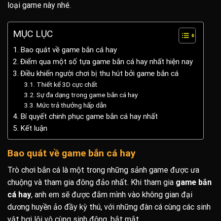
loại game này nhé.
MỤC LỤC
Bao quát về game bắn cá hay
Điểm qua một số tựa game bắn cá hay nhất hiện nay
Điều khiến người chơi bị thu hút bởi game bắn cá
Thiết kế 3D cực chất
Sự đa dạng trong game bắn cá hay
Mức trả thưởng hấp dẫn
Bí quyết chinh phục game bắn cá hay nhất
Kết luận
Bao quát về game bắn cá hay
Trò chơi bắn cá là một trong những sảnh game được ưa
chuộng và tham gia đông đảo nhất. Khi tham gia
game bắn
cá hay
, anh em sẽ được đắm mình vào không gian đại
dương huyền ảo đầy kỳ thú, với những đàn cá cùng các sinh
vật bơi lội vô cùng sinh động, bắt mắt.