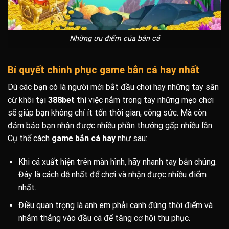
Những ưu điểm của bắn cá
Bí quyết chinh phục game bắn cá hay nhất
Dù các bạn có là người mới bắt đầu chơi hay những tay săn
cừ khôi tại
388bet
thì việc nắm trong tay những mẹo chơi
sẽ giúp bạn không chỉ ít tốn thời gian, công sức. Mà còn
đảm bảo bạn nhận được nhiều phần thưởng gấp nhiều lần.
Cụ thể cách
game bắn cá hay
như sau:
Khi cá xuất hiện trên màn hình, hãy nhanh tay bắn chúng.
Đây là cách dễ nhất để chơi và nhận được nhiều điểm
nhất.
Điều quan trọng là anh em phải canh đúng thời điểm và
nhắm thẳng vào đầu cá để tăng cơ hội thu phục.