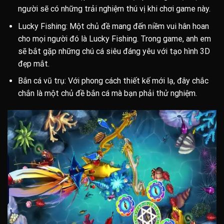
người sẽ có những trải nghiệm thú vị khi chơi game này.
Lucky Fishing: Một chủ đề mang đến niềm vui hân hoan
cho mọi người đó là Lucky Fishing. Trong game, anh em
sẽ bắt gặp những chú cá siêu đáng yêu với tạo hình 3D
đẹp mắt.
Bắn cá vũ trụ: Với phong cách thiết kế mới lạ, đây chắc
chắn là một chủ đề bắn cá mà bạn phải thử nghiệm.