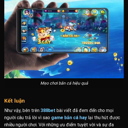
Mẹo chơi bắn cá hiệu quả
Kết luận
Như vậy, bên trên
388bet
bài viết đã đem đến cho mọi
người câu trả lời vì sao
game bắn cá hay
lại thu hút được
nhiều người chơi. Với những ưu điểm tuyệt vời và sự đa