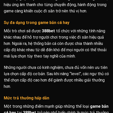
hiệu ứng âm thanh cho từng chuyển động, hành động trong
game càng khiến cuộc đi săn trở nên thú vị hơn.
Sự đa dạng trong game bắn cá hay
Mỗi trò chơi sẽ được
388bet
tổ chức với những tính năng
khác nhau để hỗ trợ người chơi trong việc đi săn hiệu quả
hơn. Ngoài ra, hệ thống bắn cá còn được chia thành nhiều
cấp độ khác nhau từ dễ đến khó để mọi người có thể thoải
mái lựa chọn tùy theo tay nghề của mình.
Những người chưa có kinh nghiệm, chưa đủ vốn nên ưu tiên
lựa chọn cấp độ cơ bản. Sau khi nâng “level”, các ngư thủ có
thể chọn cấp độ cao hơn để giành được nhiều giải thưởng
hơn.
Mức trả thưởng hấp dẫn
Một trong những điểm mạnh giúp những thể loại
game bắn
cá hay
tại
388bet
trở nên phổ biến chính là mức trả thưởng