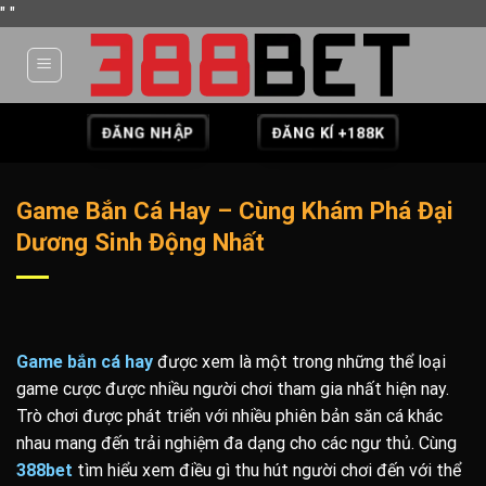
Chuyển
"
"
đến
nội
dung
ĐĂNG KÍ +188K
ĐĂNG NHẬP
Game Bắn Cá Hay – Cùng Khám Phá Đại
Dương Sinh Động Nhất
Game bắn cá hay
được xem là một trong những thể loại
game cược được nhiều người chơi tham gia nhất hiện nay.
Trò chơi được phát triển với nhiều phiên bản săn cá khác
nhau mang đến trải nghiệm đa dạng cho các ngư thủ. Cùng
388bet
tìm hiểu xem điều gì thu hút người chơi đến với thể