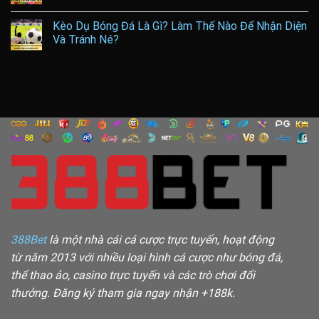
Kèo Dụ Bóng Đá Là Gì? Làm Thế Nào Để Nhận Diện
Và Tránh Né?
388Bet
là một nhà cái cá cược trực tuyến, hoạt động
từ năm 2013 với nhiều loại hình cá cược như bóng đá,
thể thao ảo, casino trực tuyến và các trò chơi đổi
thưởng. Đăng ký tham gia ngay nhận +188k.