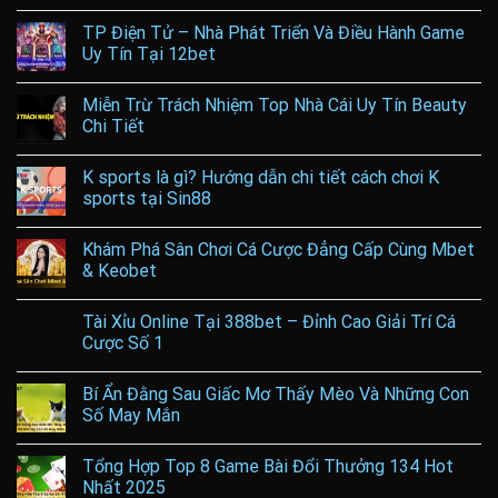
TP Điện Tử – Nhà Phát Triển Và Điều Hành Game
Uy Tín Tại 12bet
Miễn Trừ Trách Nhiệm Top Nhà Cái Uy Tín Beauty
Chi Tiết
K sports là gì? Hướng dẫn chi tiết cách chơi K
sports tại Sin88
Khám Phá Sân Chơi Cá Cược Đẳng Cấp Cùng Mbet
& Keobet
Tài Xỉu Online Tại 388bet – Đỉnh Cao Giải Trí Cá
Cược Số 1
Bí Ẩn Đằng Sau Giấc Mơ Thấy Mèo Và Những Con
Số May Mắn
Tổng Hợp Top 8 Game Bài Đổi Thưởng 134 Hot
Nhất 2025