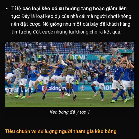
Tỉ lệ các loại kèo có xu hướng tăng hoặc giảm liên
tục:
Đây là loại kèo dụ của nhà cái mà người chơi không
nên đặt cược. Nó giống như một cái bẫy để khách hàng
tin tưởng đặt cược nhưng lại không cho ra kết quả.
Kèo bóng đá ý top 1
Tiêu chuẩn về số lượng người tham gia kèo bóng