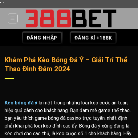
Chuyển
"
"
đến
nội
dung
ĐĂNG KÍ +188K
ĐĂNG NHẬP
Khám Phá Kèo Bóng Đá Ý – Giải Trí Thể
Thao Đình Đám 2024
Kèo bóng đá ý
là một trong những loại kèo cược an toàn,
hiệu quả dành cho khách hàng. Bạn đam mê game thể thao,
bạn yêu thích game bóng đá casino trực tuyến, nhất định
phải khai phá loại kèo đỉnh cao ấy. Bóng đá ý xứng đáng là
kèo chơi cho cao thủ, là kèo cược số 1 cho khách hàng. Hãy