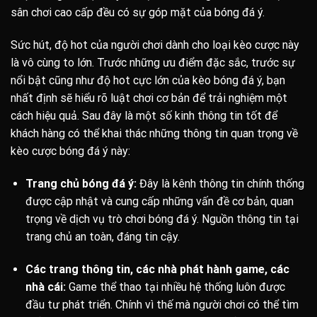
sân chơi cao cấp đều có sự góp mặt của bóng đá ý.
Sức hút, độ hot của người chơi dành cho loại kèo cược này
là vô cùng to lớn. Trước những ưu điểm đặc sắc, trước sự
nổi bật cũng như độ hot cực lớn của kèo bóng đá ý, bạn
nhất định sẽ hiểu rõ luật chơi cơ bản để trải nghiệm một
cách hiệu quả. Sau đây là một số kinh thông tin tốt để
khách hàng có thể khai thác những thông tin quan trọng về
kèo cược bóng đá ý này:
Trang chủ bóng đá ý:
Đây là kênh thông tin chính thống
được cập nhật và cung cấp những vấn đề cơ bản, quan
trọng về dịch vụ trò chơi bóng đá ý. Nguồn thông tin tại
trang chủ an toàn, đáng tin cậy.
Các trang thông tin, các nhà phát hành game, các
nhà cái:
Game thể thao tại nhiều hệ thống luôn được
đầu tư phát triển. Chính vì thế mà người chơi có thể tìm