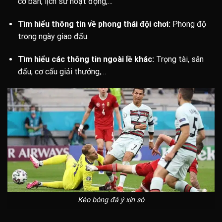
cơ bản, lịch sử hoạt động,…
Tìm hiểu thông tin về phong thái đội chơi:
Phong độ
trong ngày giao đấu.
Tìm hiểu các thông tin ngoài lề khác:
Trọng tài, sân
đấu, cơ cấu giải thưởng,…
Kèo bóng đá ý xịn sò