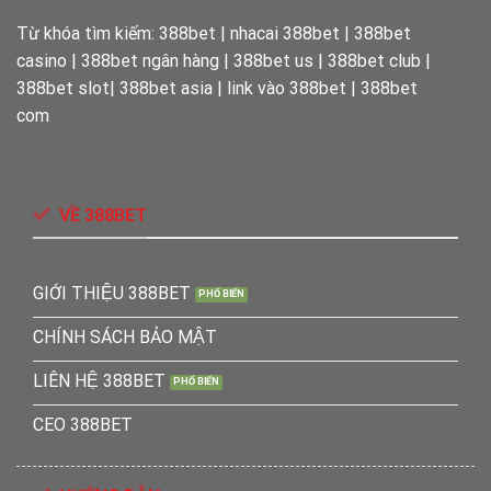
Từ khóa tìm kiếm: 388bet | nhacai 388bet | 388bet
casino | 388bet ngân hàng | 388bet us | 388bet club |
388bet slot| 388bet asia | link vào 388bet | 388bet
com
VỀ 388BET
GIỚI THIỆU 388BET
CHÍNH SÁCH BẢO MẬT
LIÊN HỆ 388BET
CEO 388BET