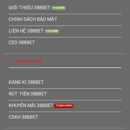
GIỚI THIỆU 388BET
CHÍNH SÁCH BẢO MẬT
LIÊN HỆ 388BET
CEO 388BET
HƯỚNG DẪN
ĐĂNG KÍ 388BET
RÚT TIỀN 388BET
KHUYẾN MÃI 388BET
CSKH 388BET