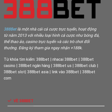
388Bet
là một nhà cái cá cược trực tuyến, hoạt động
từ năm 2013 với nhiều loại hình cá cược như bóng đá,
thể thao ảo, casino trực tuyến và các trò chơi đổi
thưởng. Đăng ký tham gia ngay nhận +188k.
Từ khóa tìm kiếm: 388bet | nhacai 388bet | 388bet
casino | 388bet ngân hàng | 388bet us | 388bet club |
388bet slot| 388bet asia | link vào 388bet | 388bet
com
VỀ 388BET