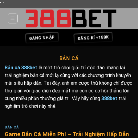
Chuyển
"
"
đến
nội
dung
ĐĂNG KÍ +188K
ĐĂNG NHẬP
BẮN CÁ
Bắn cá 388bet
là một trò chơi giải trí độc đáo, mang lại
trải nghiệm bắn cá mới lạ cùng với các chương trình khuyến
mãi siêu hấp dẫn. Tại đây, anh em cược thủ không chỉ được
thư giãn với giao diện đẹp mắt mà còn có cơ hội thắng lớn
cùng nhiều phần thưởng giá trị. Vậy hãy cùng
388bet
trải
nghiệm trò chơi này nhé.
BẮN CÁ
Game Bắn Cá Miễn Phí – Trải Nghiệm Hấp Dẫn