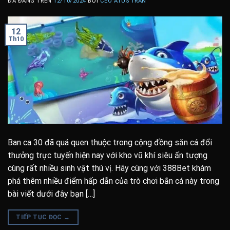
ĐÃ ĐĂNG TRÊN
12/10/2024
BỞI
CEO ATUS TRAN
12
Th10
Ban ca 30 đã quá quen thuộc trong cộng đồng săn cá đổi
thưởng trực tuyến hiện nay với kho vũ khí siêu ấn tượng
cùng rất nhiều sinh vật thú vị. Hãy cùng với 388Bet khám
phá thêm nhiều điểm hấp dẫn của trò chơi bắn cá này trong
bài viết dưới đây bạn […]
TIẾP TỤC ĐỌC
→