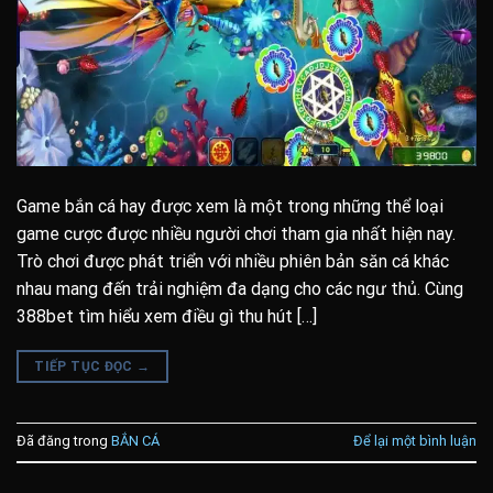
Game bắn cá hay được xem là một trong những thể loại
game cược được nhiều người chơi tham gia nhất hiện nay.
Trò chơi được phát triển với nhiều phiên bản săn cá khác
nhau mang đến trải nghiệm đa dạng cho các ngư thủ. Cùng
388bet tìm hiểu xem điều gì thu hút […]
TIẾP TỤC ĐỌC
→
Đã đăng trong
BẮN CÁ
Để lại một bình luận