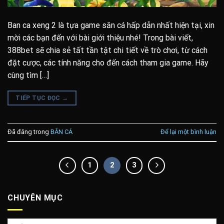
Ban ca xeng 2 là tựa game săn cá hấp dẫn nhất hiện tại, xin
mời các bạn đến với bài giới thiệu nhé! Trong bài viết,
388bet sẽ chia sẻ tất tần tật chi tiết về trò chơi, từ cách
đặt cược, các tính năng cho đến cách tham gia game. Hãy
cùng tìm […]
TIẾP TỤC ĐỌC
→
Đã đăng trong
BẮN CÁ
Để lại một bình luận
1
2
3
CHUYÊN MỤC
CHUYÊN