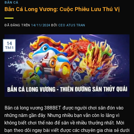
BẮN CÁ
Bắn Cá Long Vương: Cuộc Phiêu Lưu Thú Vị
ĐÃ ĐĂNG TRÊN
14/11/2024
BỞI
CEO ATUS TRAN
14
Th11
Bắn cá long vương 388BET được người chơi săn đón vào
những năm gần đây. Nhưng nhiều bạn vẫn còn lo lắng vì
không biết chơi thế nào để săn về nhiều thưởng nhất. Mời
bạn theo dõi ngay bài viết được các chuyên gia chia sẻ dưới