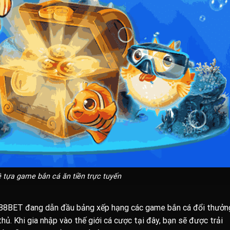
ề tựa game bắn cá ăn tiền trực tuyến
388BET đang dẫn đầu bảng xếp hạng các game bắn cá đổi thưởn
thủ. Khi gia nhập vào thế giới cá cược tại đây, bạn sẽ được trải