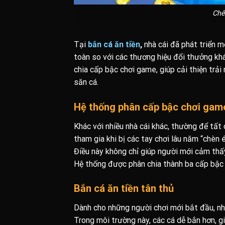
Chế
Tại
bắn cá ăn tiền
,
nhà cái đã phát triển m
toàn so với các thương hiệu đổi thưởng khá
chia cấp bậc chơi game, giúp cải thiện trả
săn cá.
Hệ thống phân cấp bậc chơi gam
Khác với nhiều nhà cái khác, thường để tất
tham gia khi bị các tay chơi lâu năm “chèn 
Điều này không chỉ giúp người mới cảm thấ
Hệ thống được phân chia thành ba cấp bậc 
Bắn cá ăn tiền tân thủ
Dành cho những người chơi mới bắt đầu, nh
Trong môi trường này, các cá dễ bắn hơn, g