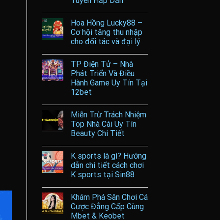
Tuyến Hấp Dẫn
Hoa Hồng Lucky88 –
Cơ hội tăng thu nhập
cho đối tác và đại lý
TP Điện Tử – Nhà
Phát Triển Và Điều
Hành Game Uy Tín Tại
12bet
Miễn Trừ Trách Nhiệm
Top Nhà Cái Uy Tín
Beauty Chi Tiết
K sports là gì? Hướng
dẫn chi tiết cách chơi
K sports tại Sin88
Khám Phá Sân Chơi Cá
Cược Đẳng Cấp Cùng
Mbet & Keobet