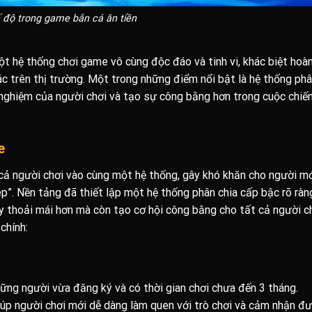
 độ trong game bắn cá ăn tiền
ột hệ thống chơi game vô cùng độc đáo và tinh vi, khác biệt hoà
c trên thị trường. Một trong những điểm nổi bật là hệ thống ph
i nghiệm của người chơi và tạo sự công bằng hơn trong cuộc chiế
e
 cả người chơi vào cùng một hệ thống, gây khó khăn cho người m
ép”. Nền tảng đã thiết lập một hệ thống phân chia cấp bậc rõ ràn
y thoải mái hơn mà còn tạo cơ hội công bằng cho tất cả người ch
chính:
ững người vừa đăng ký và có thời gian chơi chưa đến 3 tháng.
iúp người chơi mới dễ dàng làm quen với trò chơi và cảm nhận đ