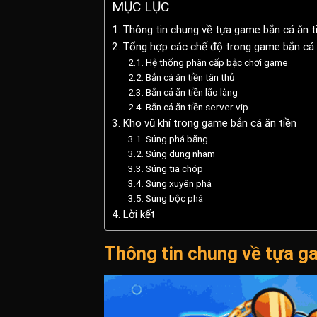
MỤC LỤC
Thông tin chung về tựa game bắn cá ăn t
Tổng hợp các chế độ trong game bắn cá 
Hệ thống phân cấp bậc chơi game
Bắn cá ăn tiền tân thủ
Bắn cá ăn tiền lão làng
Bắn cá ăn tiền server vip
Kho vũ khí trong game bắn cá ăn tiền
Súng phá băng
Súng dung nham
Súng tia chóp
Súng xuyên phá
Súng bộc phá
Lời kết
Thông tin chung về tựa ga