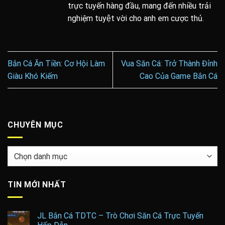
trực tuyến hàng đầu, mang đến nhiều trải
nghiệm tuyệt vời cho anh em cược thủ.
Bắn Cá Ăn Tiền: Cơ Hội Làm
Vua Săn Cá: Trở Thành Đỉnh
Giàu Khó Kiếm
Cao Của Game Bắn Cá
CHUYÊN MỤC
CHUYÊN
MỤC
TIN MỚI NHẤT
JL Bắn Cá TDTC – Trò Chơi Săn Cá Trực Tuyến