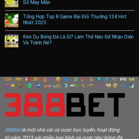
Số May Mắn
Tổng Hợp Top 8 Game Bài Đổi Thưởng 134 Hot
Nhất 2025
Kèo Dụ Bóng Đá Là Gì? Làm Thế Nào Để Nhận Diện
Và Tránh Né?
388Bet
là một nhà cái cá cược trực tuyến, hoạt động
từ năm 2013 với nhiều loại hình cá cược như bóng đá,