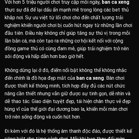
Với hơn 5 triệu người chơi truy cập mỗi ngày,
ban ca xeng
thực sự đã để lại dấu ấn mạnh mẽ trong lòng các bet thủ
khắp nơi. Sự ưu việt từ lối chơi cho đến chất lượng trải
nghiệm khiến người chơi bị cuốn hút ngay từ những lần chơi
đầu tiên. Điều này không chỉ giúp tăng sự thú vị trong mỗi
lần bắn cá, mà còn tạo ra những cơ hội kết nối với cộng
đồng game thủ có cùng đam mê, giúp trải nghiệm trở nên
sôi động và hấp dẫn hơn bao giờ hết.
Không dừng lại ở đó, điểm nổi bật không thể không nhắc
đến chính là đồ họa đẹp mắt của
ban ca xeng
. Bàn chơi
được thiết kế thông minh, tích hợp đầy đủ các nút chức
năng cần thiết nhưng vẫn giữ được sự tinh gọn, dễ nhìn và
dễ thao tác. Giao diện tuyệt đẹp, tái hiện chân thực vẻ đẹp
hùng vĩ của thế giới đại dương bao la, khiến mỗi màn chơi
trở nên sống động và cuốn hút hơn.
Đi kèm với đó là hệ thống âm thanh độc đáo, được thiết kế
riêng biệt cho từng cảnh chơi. Mỗi khi bạn thay đổi màn