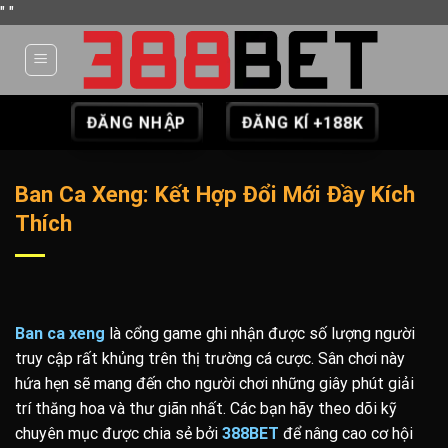
Chuyển
"
"
đến
nội
dung
ĐĂNG KÍ +188K
ĐĂNG NHẬP
Ban Ca Xeng: Kết Hợp Đổi Mới Đầy Kích
Thích
Ban ca xeng
là cổng game ghi nhận được số lượng người
truy cập rất khủng trên thị trường cá cược. Sân chơi này
hứa hẹn sẽ mang đến cho người chơi những giây phút giải
trí thăng hoa và thư giãn nhất. Các bạn hãy theo dõi kỹ
chuyên mục được chia sẻ bởi
388BET
để nâng cao cơ hội