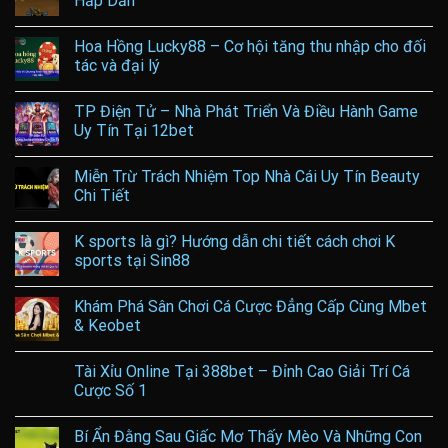
Hấp Dẫn
Hoa Hồng Lucky88 – Cơ hội tăng thu nhập cho đối
tác và đại lý
TP Điện Tử – Nhà Phát Triển Và Điều Hành Game
Uy Tín Tại 12bet
Miễn Trừ Trách Nhiệm Top Nhà Cái Uy Tín Beauty
Chi Tiết
K sports là gì? Hướng dẫn chi tiết cách chơi K
sports tại Sin88
Khám Phá Sân Chơi Cá Cược Đẳng Cấp Cùng Mbet
& Keobet
Tài Xỉu Online Tại 388bet – Đỉnh Cao Giải Trí Cá
Cược Số 1
Bí Ẩn Đằng Sau Giấc Mơ Thấy Mèo Và Những Con