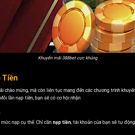
Khuyến mãi 388bet cực khủng
 Tiền
i chào mừng, mà còn liên tục mang đến các chương trình khuyến 
Mỗi lần nạp tiền, bạn sẽ có cơ hội nhận:
.
 mức nạp cụ thể. Chỉ cần
nạp tiền
, tài khoản của bạn sẽ tự độn