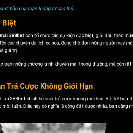
chơi bầu cua toàn thắng từ cao thủ
 Biệt
mãi 388bet
còn tổ chức các sự kiện đặc biệt, giải đấu theo mùa 
ến các chuyến du lịch xa hoa, đang chờ đợi những người may mắ
 giá trị.
o bạn những chương trình khuyến mãi thông thường, mà còn rất 
n Trả Cược Không Giới Hạn
tại 388bet chính là hoàn trả cược không giới hạn. Bất kể bạn t
c mỗi tuần. Điều này có nghĩa là càng đặt cược nhiều, bạn càng 