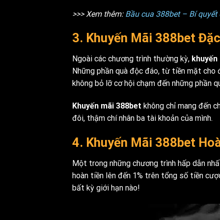
>>> Xem thêm:
Bầu cua 388bet – Bí quyết 
3. Khuyến Mãi 388bet Đặc
Ngoài các chương trình thường kỳ,
khuyến 
Những phần quà độc đáo, từ tiền mặt cho đ
không bỏ lỡ cơ hội chạm đến những phần quà
Khuyến mãi 388bet
không chỉ mang đến ch
đôi, thậm chí nhân ba tài khoản của mình.
4. Khuyến Mãi 388bet Hoà
Một trong những chương trình hấp dẫn nhất 
hoàn tiền lên đến 1% trên tổng số tiền cượ
bất kỳ giới hạn nào!