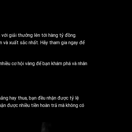
với giải thưởng lên tới hàng tỷ đồng.
n và xuất sắc nhất. Hãy tham gia ngay để
nhiều cơ hội vàng để bạn khám phá và nhân
hắng hay thua, bạn đều nhận được tỷ lệ
nhận được nhiều tiền hoàn trả mà không có