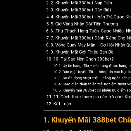
2. Khuyến Mãi 388bet Nạp Tiền
3. Khuyến Mãi 388bet Đặc Biệt
4. Khuyến Mãi 388bet Hoàn Trả Cược Kh
5. Giờ Vàng Nhân Đôi Tiền Thưởng
6. Thử Thách Hàng Tuần: Cược Nhiều, N
7. Khuyến Mãi 388bet Dành Riêng Cho N
8. Vòng Quay May Mắn – Cơ Hội Nhận Q
9. Khuyến Mãi Giới Thiệu Bạn Bè
10. Tại Sao Nên Chọn 388bet?
Uy tín hàng đầu – nền tảng được hàng tr
Bảo mật tuyệt đối – thông tin của bạn 
Sự đa dạng vượt trội – hàng ngàn sản 
Giao diện thân thiện trải nghiệm tuyệt v
Khuyến mãi 388bet có nhiều ưu điểm so 
11. Cách thức tham gia các trò chơi K
Kết Luận
1. Khuyến Mãi 388bet Ch