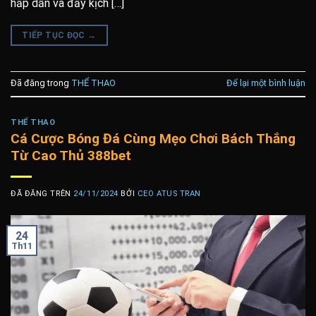
hấp dẫn và đầy kịch […]
TIẾP TỤC ĐỌC
→
Đã đăng trong
THỂ THAO
Để lại một bình luận
THỂ THAO
Cá Cược Bóng Đá Cùng Mẹo Chơi Bách Thắng
Từ Cao Thủ 388bet
ĐÃ ĐĂNG TRÊN
24/11/2024
BỞI
CEO ATUS TRAN
24
Th11