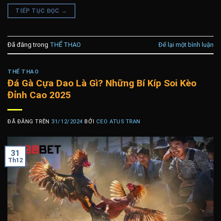
TIẾP TỤC ĐỌC
→
Đã đăng trong
THỂ THAO
Để lại một bình luận
THỂ THAO
Đá Gà Cựa Dao Là Gì? Những Bí Kíp Soi Kèo
Đỉnh Cao 2025
ĐÃ ĐĂNG TRÊN
31/12/2024
BỞI
CEO ATUS TRAN
31
Th12