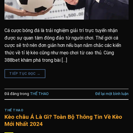
Cá cược bóng đá là trải nghiệm giải trí trực tuyến nhận
được sự quan tâm đông đảo từ người chơi. Thế giới cá
cược sẽ trở nên đơn giản hơn nếu bạn nắm chắc các kiến
thức về tỉ lệ kèo cũng như mẹo chơi từ cao thủ. Cùng
388bet khám phá trong bài […]
TIẾP TỤC ĐỌC
→
Đã đăng trong
THỂ THAO
Để lại một bình luận
THỂ THAO
Kèo châu Á Là Gì? Toàn Bộ Thông Tin Về Kèo
Mới Nhất 2024