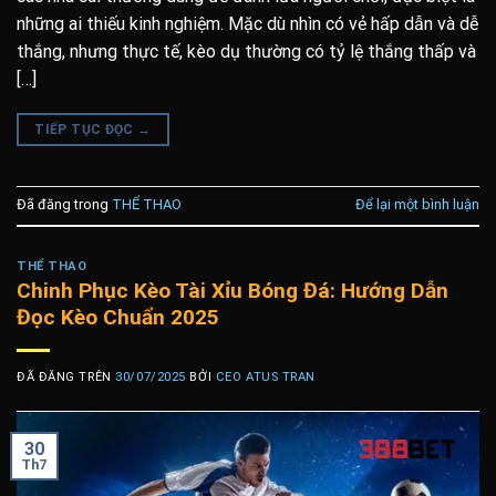
những ai thiếu kinh nghiệm. Mặc dù nhìn có vẻ hấp dẫn và dễ
thắng, nhưng thực tế, kèo dụ thường có tỷ lệ thắng thấp và
[…]
TIẾP TỤC ĐỌC
→
Đã đăng trong
THỂ THAO
Để lại một bình luận
THỂ THAO
Chinh Phục Kèo Tài Xỉu Bóng Đá: Hướng Dẫn
Đọc Kèo Chuẩn 2025
ĐÃ ĐĂNG TRÊN
30/07/2025
BỞI
CEO ATUS TRAN
30
Th7