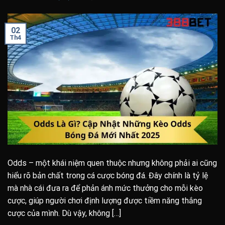
02
Th4
Odds – một khái niệm quen thuộc nhưng không phải ai cũng
hiểu rõ bản chất trong cá cược bóng đá. Đây chính là tỷ lệ
mà nhà cái đưa ra để phản ánh mức thưởng cho mỗi kèo
cược, giúp người chơi định lượng được tiềm năng thắng
cược của mình. Dù vậy, không […]