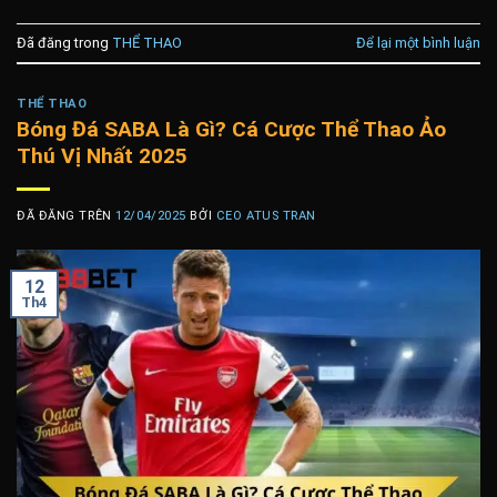
Đã đăng trong
THỂ THAO
Để lại một bình luận
THỂ THAO
Bóng Đá SABA Là Gì? Cá Cược Thể Thao Ảo
Thú Vị Nhất 2025
ĐÃ ĐĂNG TRÊN
12/04/2025
BỞI
CEO ATUS TRAN
12
Th4