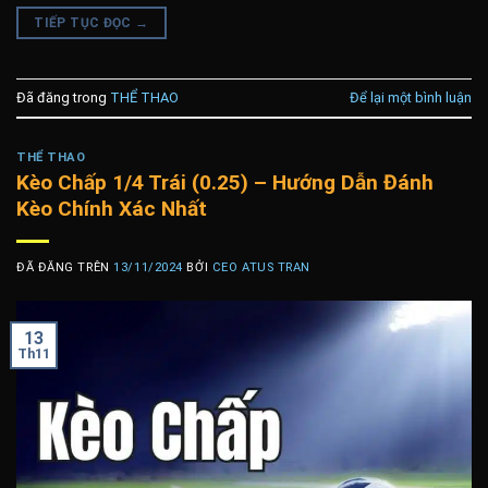
TIẾP TỤC ĐỌC
→
Đã đăng trong
THỂ THAO
Để lại một bình luận
THỂ THAO
Kèo Chấp 1/4 Trái (0.25) – Hướng Dẫn Đánh
Kèo Chính Xác Nhất
ĐÃ ĐĂNG TRÊN
13/11/2024
BỞI
CEO ATUS TRAN
13
Th11