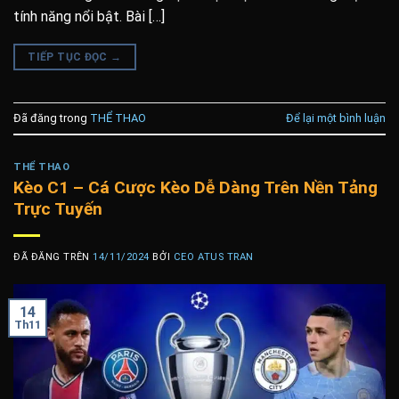
tính năng nổi bật. Bài […]
TIẾP TỤC ĐỌC
→
Đã đăng trong
THỂ THAO
Để lại một bình luận
THỂ THAO
Kèo C1 – Cá Cược Kèo Dễ Dàng Trên Nền Tảng
Trực Tuyến
ĐÃ ĐĂNG TRÊN
14/11/2024
BỞI
CEO ATUS TRAN
14
Th11