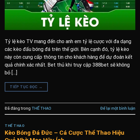
Tỷ lệ kèo TV mang đến cho anh em tỷ lệ cược với đa dạng
các kèo đấu bóng đá trên thế giới. Bên cạnh đó, tỷ lệ kèo
này còn cung cấp thông tin cho khách hàng để dự đoán kết
quả chính xác nhất. Bet thủ khi truy cập 388bet sẽ không
bỏ […]
TIẾP TỤC ĐỌC
→
Đã đăng trong
THỂ THAO
Để lại một bình luận
THỂ THAO
Kèo Bóng Đá Đức – Cá Cược Thể Thao Hiệu