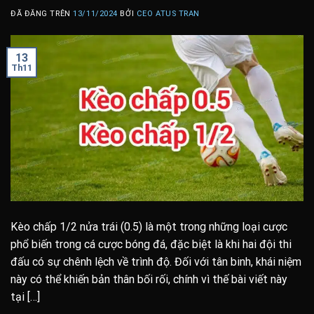
ĐÃ ĐĂNG TRÊN
13/11/2024
BỞI
CEO ATUS TRAN
13
Th11
Kèo chấp 1/2 nửa trái (0.5) là một trong những loại cược
phổ biến trong cá cược bóng đá, đặc biệt là khi hai đội thi
đấu có sự chênh lệch về trình độ. Đối với tân binh, khái niệm
này có thể khiến bản thân bối rối, chính vì thế bài viết này
tại […]