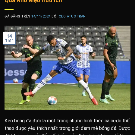
Quả Nhờ Mẹo Hữu Ích
ĐÃ ĐĂNG TRÊN
14/11/2024
BỞI
CEO ATUS TRAN
14
Th11
Kèo bóng đá đức là một trong những hình thức cá cược thể
thao được yêu thích nhất trong giới đam mê bóng đá. Được