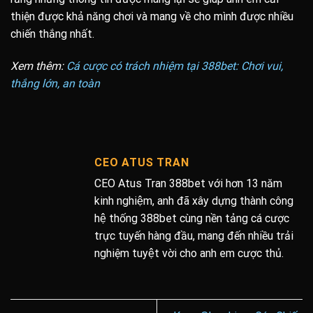
thiện được khả năng chơi và mang về cho mình được nhiều
chiến thắng nhất.
Xem thêm:
Cá cược có trách nhiệm tại 388bet: Chơi vui,
thắng lớn, an toàn
CEO ATUS TRAN
CEO Atus Tran 388bet với hơn 13 năm
kinh nghiệm, anh đã xây dựng thành công
hệ thống 388bet cùng nền tảng cá cược
trực tuyến hàng đầu, mang đến nhiều trải
nghiệm tuyệt vời cho anh em cược thủ.