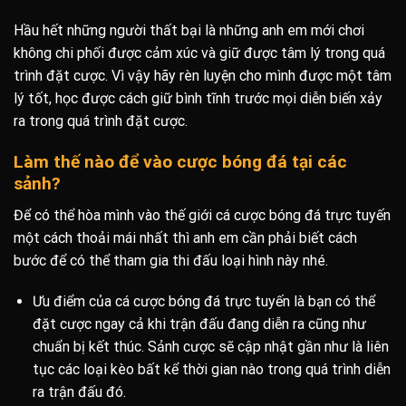
Hầu hết những người thất bại là những anh em mới chơi
không chi phối được cảm xúc và giữ được tâm lý trong quá
trình đặt cược. Vì vậy hãy rèn luyện cho mình được một tâm
lý tốt, học được cách giữ bình tĩnh trước mọi diễn biến xảy
ra trong quá trình đặt cược.
Làm thế nào để vào cược bóng đá tại các
sảnh?
Để có thể hòa mình vào thế giới cá cược bóng đá trực tuyến
một cách thoải mái nhất thì anh em cần phải biết cách
bước để có thể tham gia thi đấu loại hình này nhé.
Ưu điểm của cá cược bóng đá trực tuyến là bạn có thể
đặt cược ngay cả khi trận đấu đang diễn ra cũng như
chuẩn bị kết thúc. Sảnh cược sẽ cập nhật gần như là liên
tục các loại kèo bất kể thời gian nào trong quá trình diễn
ra trận đấu đó.