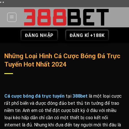
Chuyển
"
"
đến
nội
dung
ĐĂNG KÍ +188K
ĐĂNG NHẬP
Những Loại Hình Cá Cược Bóng Đá Trực
Tuyến Hot Nhất 2024
Cá cược bóng đá trực tuyến
tại
388bet
là một loại cược
rất phổ biến và được đông đảo bet thủ tin tưởng để trao
niềm tin. Anh em có thể đặt cược bất kỳ ở đâu với nhiều
loại kèo hấp dẫn chỉ cần có một thiết bị cso kết nối
internet là đủ. Nhưng khi đưa đến tay người mới thì đâu là