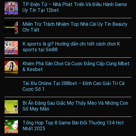
TP Điện Tử – Nhà Phát Triển Và Điều Hành Game
Uy Tín Tại 12bet
Miễn Trừ Trách Nhiệm Top Nhà Cái Uy Tín Beauty
Chi Tiết
K sports là gì? Hướng dẫn chi tiết cách chơi K
sports tại Sin88
Khám Phá Sân Chơi Cá Cược Đẳng Cấp Cùng Mbet
& Keobet
Tài Xỉu Online Tại 388bet – Đỉnh Cao Giải Trí Cá
Cược Số 1
Bí Ẩn Đằng Sau Giấc Mơ Thấy Mèo Và Những Con
Số May Mắn
Tổng Hợp Top 8 Game Bài Đổi Thưởng 134 Hot
Nhất 2025