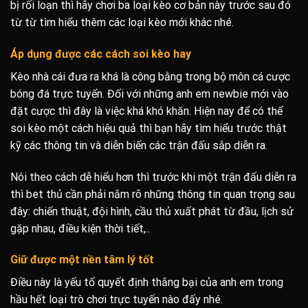
bị rối loạn thì hãy chơi ba loại kèo cơ bản này trước sau đó
từ từ tìm hiểu thêm các loại kèo mới khác nhé.
Áp dụng được các cách soi kèo hay
Kèo nhà cái đưa ra khá là công bằng trong bộ môn cá cược
bóng đá trực tuyến. Đối với những anh em newbie mới vào
đặt cược thì đây là việc khá khó khăn. Hiện nay để có thể
soi kèo một cách hiệu quả thì bạn hãy tìm hiểu trước thật
kỹ các thông tin và diễn biến các trận đấu sắp diễn ra.
Nói theo cách dễ hiểu hơn thì trước khi một trận đấu diễn ra
thì bet thủ cần phải nắm rõ những thông tin quan trọng sau
đây: chiến thuật, đội hình, cầu thủ xuất phát từ đầu, lịch sử
gặp nhau, điều kiện thời tiết,..
Giữ được một nền tâm lý tốt
Điều này là yếu tố quyết định thắng bại của anh em trong
hầu hết loại trò chơi trực tuyến nào đấy nhé.