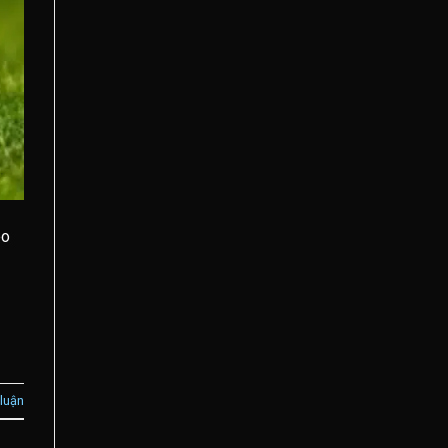
èo
 luận