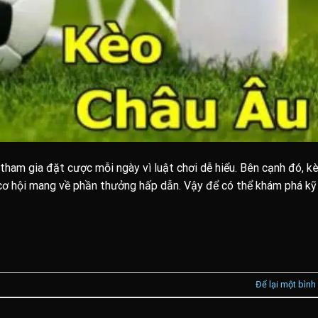
tham gia đặt cược mỗi ngày vì luật chơi dễ hiểu. Bên cạnh đó, k
cơ hội mang về phần thưởng hấp dẫn. Vậy để có thể khám phá kỹ
Để lại một bình