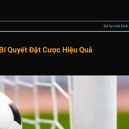
Để lại một bình
Bí Quyết Đặt Cược Hiệu Quả