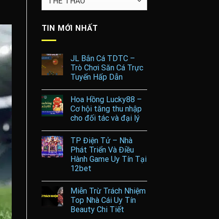
MỤC
TIN MỚI NHẤT
JL Bắn Cá TDTC –
Trò Chơi Săn Cá Trực
Tuyến Hấp Dẫn
Hoa Hồng Lucky88 –
Cơ hội tăng thu nhập
cho đối tác và đại lý
TP Điện Tử – Nhà
Phát Triển Và Điều
Hành Game Uy Tín Tại
12bet
Miễn Trừ Trách Nhiệm
Top Nhà Cái Uy Tín
Beauty Chi Tiết