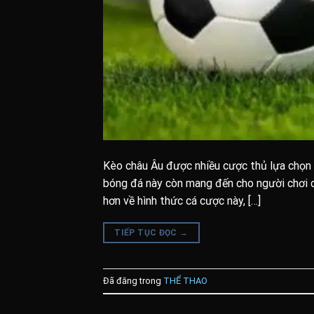
Kèo châu Âu được nhiều cược thủ lựa chọn 
bóng đá này còn mang đến cho người chơi 
hơn về hình thức cá cược này, […]
TIẾP TỤC ĐỌC
→
Đã đăng trong
THỂ THAO