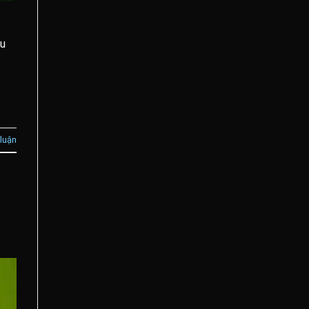
Âu
 luận