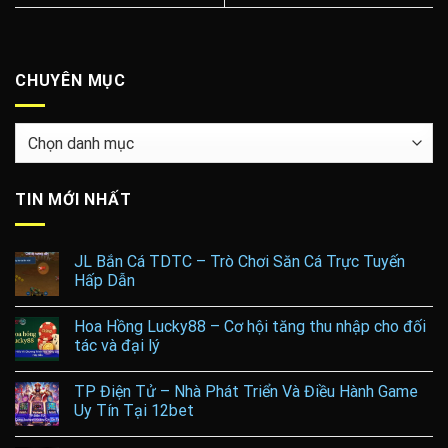
CHUYÊN MỤC
CHUYÊN
MỤC
TIN MỚI NHẤT
JL Bắn Cá TDTC – Trò Chơi Săn Cá Trực Tuyến
Hấp Dẫn
Hoa Hồng Lucky88 – Cơ hội tăng thu nhập cho đối
tác và đại lý
TP Điện Tử – Nhà Phát Triển Và Điều Hành Game
Uy Tín Tại 12bet