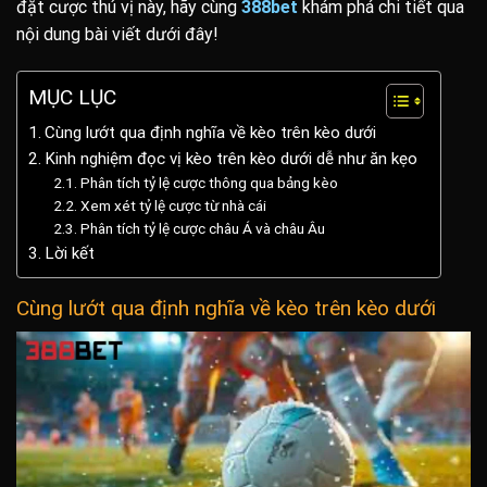
đặt cược thú vị này, hãy cùng
388bet
khám phá chi tiết qua
nội dung bài viết dưới đây!
MỤC LỤC
Cùng lướt qua định nghĩa về kèo trên kèo dưới
Kinh nghiệm đọc vị kèo trên kèo dưới dễ như ăn kẹo
Phân tích tỷ lệ cược thông qua bảng kèo
Xem xét tỷ lệ cược từ nhà cái
Phân tích tỷ lệ cược châu Á và châu Âu
Lời kết
Cùng lướt qua định nghĩa về kèo trên kèo dưới