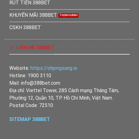
RÚT TIỀN 388BET
KHUYẾN MÃI 388BET
CSKH 388BET
LIÊN HỆ 388BET
Website:
https://ohjongsung.io
Hotline: 1900 3110
Mail: info@388bet.com
Địa chỉ: Viettel Tower, 285 Cách mạng Tháng Tám,
Phường 12, Quận 10, TP. Hồ Chí Minh, Việt Nam.
Postal Code: 72510
SITEMAP 388BET