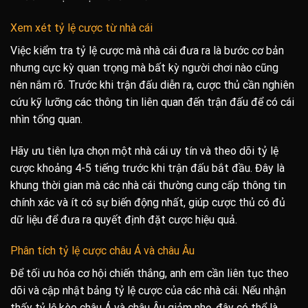
Xem xét tỷ lệ cược từ nhà cái
Việc kiểm tra tỷ lệ cược mà nhà cái đưa ra là bước cơ bản
nhưng cực kỳ quan trọng mà bất kỳ người chơi nào cũng
nên nắm rõ. Trước khi trận đấu diễn ra, cược thủ cần nghiên
cứu kỹ lưỡng các thông tin liên quan đến trận đấu để có cái
nhìn tổng quan.
Hãy ưu tiên lựa chọn một nhà cái uy tín và theo dõi tỷ lệ
cược khoảng 4-5 tiếng trước khi trận đấu bắt đầu. Đây là
khung thời gian mà các nhà cái thường cung cấp thông tin
chính xác và ít có sự biến động nhất, giúp cược thủ có đủ
dữ liệu để đưa ra quyết định đặt cược hiệu quả.
Phân tích tỷ lệ cược châu Á và châu Âu
Để tối ưu hóa cơ hội chiến thắng, anh em cần liên tục theo
dõi và cập nhật bảng tỷ lệ cược của các nhà cái. Nếu nhận
thấy tỷ lệ kèo châu Á và châu Âu giảm nhẹ, đây có thể là