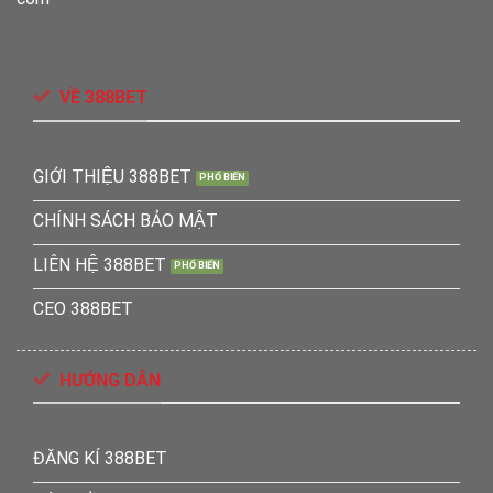
VỀ 388BET
GIỚI THIỆU 388BET
CHÍNH SÁCH BẢO MẬT
LIÊN HỆ 388BET
CEO 388BET
HƯỚNG DẪN
ĐĂNG KÍ 388BET