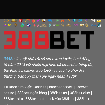
388Bet
là một nhà cái cá cược trực tuyến, hoạt động
từ năm 2013 với nhiều loại hình cá cược như bóng đá,
thể thao ảo, casino trực tuyến và các trò chơi đổi
thưởng. Đăng ký tham gia ngay nhận +188k.
Từ khóa tìm kiếm: 388bet | nhacai 388bet | 388bet
casino | 388bet ngân hàng | 388bet us | 388bet club |
388bet slot| 388bet asia | link vào 388bet | 388bet
com