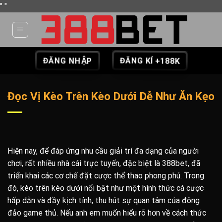
Chuyển
"
"
đến
nội
dung
ĐĂNG NHẬP
ĐĂNG KÍ +188K
Đọc Vị Kèo Trên Kèo Dưới Dễ Như Ăn Kẹo
Hiện nay, để đáp ứng nhu cầu giải trí đa dạng của người
chơi, rất nhiều nhà cái trực tuyến, đặc biệt là 388bet, đã
triển khai các cơ chế đặt cược thể thao phong phú. Trong
đó, kèo trên kèo dưới nổi bật như một hình thức cá cược
hấp dẫn và đầy kịch tính, thu hút sự quan tâm của đông
đảo game thủ. Nếu anh em muốn hiểu rõ hơn về cách thức