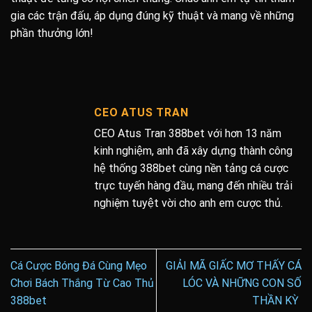
gia các trận đấu, áp dụng đúng kỹ thuật và mang về những
phần thưởng lớn!
CEO ATUS TRAN
CEO Atus Tran 388bet với hơn 13 năm
kinh nghiệm, anh đã xây dựng thành công
hệ thống 388bet cùng nền tảng cá cược
trực tuyến hàng đầu, mang đến nhiều trải
nghiệm tuyệt vời cho anh em cược thủ.
Cá Cược Bóng Đá Cùng Mẹo
GIẢI MÃ GIẤC MƠ THẤY CÁ
Chơi Bách Thắng Từ Cao Thủ
LÓC VÀ NHỮNG CON SỐ
388bet
THẦN KỲ