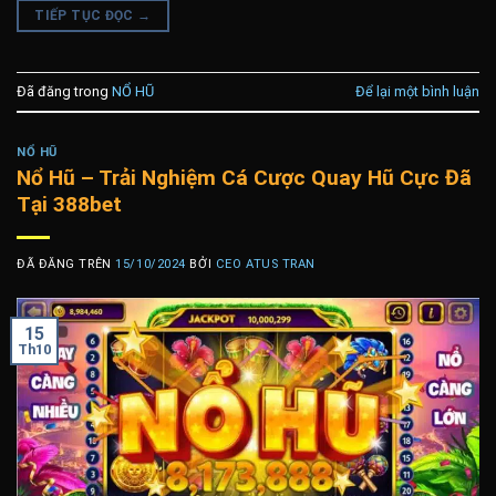
TIẾP TỤC ĐỌC
→
Đã đăng trong
NỔ HŨ
Để lại một bình luận
NỔ HŨ
Nổ Hũ – Trải Nghiệm Cá Cược Quay Hũ Cực Đã
Tại 388bet
ĐÃ ĐĂNG TRÊN
15/10/2024
BỞI
CEO ATUS TRAN
15
Th10