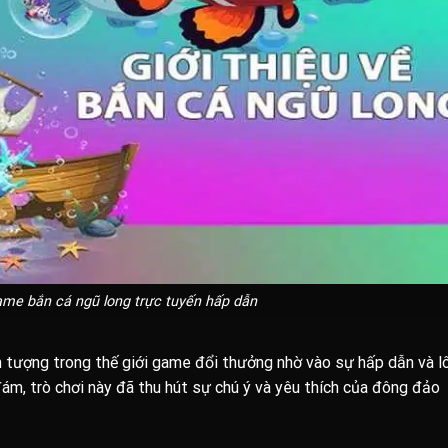
ame bắn cá ngũ long trực tuyến hấp dẫn
 tượng trong thế giới game đổi thưởng nhờ vào sự hấp dẫn và lô
ám, trò chơi này đã thu hút sự chú ý và yêu thích của đông đảo