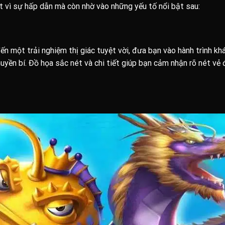
t vì sự hấp dẫn mà còn nhờ vào những yếu tố nổi bật sau:
đến một trải nghiệm thị giác tuyệt vời, đưa bạn vào hành trình k
yền bí. Đồ họa sắc nét và chi tiết giúp bạn cảm nhận rõ nét vẻ