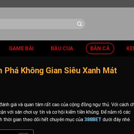
GAME BÀI
BẦU CUA
BẮN CÁ
KE
 Phá Không Gian Siêu Xanh Mát
đánh giá và quan tâm rất cao của cộng đồng ngư thủ. Với cách c
ận với sân chơi uy tín và cơ hội kiếm tiền khủng. Để nắm rõ các
h thời gian theo dõi hết chuyên mục của
388BET
dưới đây nhé.