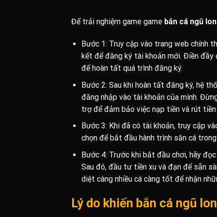
Để trải nghiệm game game
bắn cá ngũ lo
Bước 1: Truy cập vào trang web chính 
kết để đăng ký tài khoản mới. Điền đầy
để hoàn tất quá trình đăng ký.
Bước 2: Sau khi hoàn tất đăng ký, hệ th
đăng nhập vào tài khoản của mình. Đừng
trợ để đảm bảo việc nạp tiền và rút tiền
Bước 3: Khi đã có tài khoản, truy cập v
chọn để bắt đầu hành trình săn cá trong
Bước 4: Trước khi bắt đầu chơi, hãy đọc
Sau đó, đầu tư tiền xu và đạn để sẵn sà
diệt càng nhiều cá càng tốt để nhận nh
Lý do khiến bắn cá ngũ lo