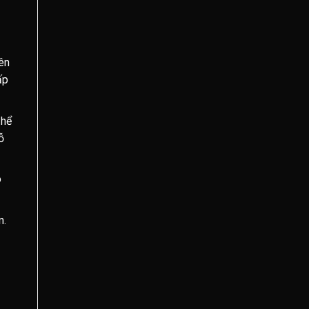
ên
ấp
thể
ỗ
o
n.