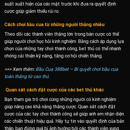
suất xuất hiện của các mặt trước khi đưa ra quyết định
cược giúp giảm thiểu rủi ro.
Cách chơi bầu cua từ những người thắng nhiều
Theo dõi các thành viên thắng lớn trong bàn cược có thể
giúp người chơi học hỏi kinh nghiệm. Bằng cách áp dụng lựa
chọn của những tay chơi thành công, bet thủ có thể nhanh
chóng cải thiện kỹ năng, tăng cơ hội chiến thắng.
>>> Xem thêm:
Bầu Cua 388bet – Bí quyết chơi bầu cua
toàn thắng từ cao thủ
Quan sát cách đặt cược của các bet thủ khác
Bạn tham gia trò chơi cùng những người có kinh nghiệm
giúp nâng cao khả năng thắng cược. Quan sát cách đặt
cược của các tay chơi thành công sẽ giúp anh em nhận diện
các chiến thuật hiệu quả. Hãy tự tin vào quyết định của bản
thân, bạn đừng quá bị ảnh hưởng bởi các thành viên xung