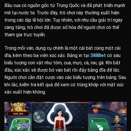
Bầu cua có nguồn gốc từ Trung Quốc và đã phát triển mạnh
mẽ tại nước ta. Trước đây, trò chơi này thường xuất hiện
trong các dịp lễ hội lớn. Tuy nhiên, với nhu cầu giải trí ngày
càng tăng, trò chơi đã được số hóa để người chơi có thể
tham gia trực tuyến.
Trong mỗi ván, dụng cụ chính là một cái bát cùng một cái
đĩa, kèm theo ba viên xúc xắc. Bảng in tại
388Bet
có sáu
biểu tượng con vật như tôm, cua, mực, cá, nai, gà. Khi bắt
đầu, xúc xắc sẽ được bỏ vào bát rồi đậy bằng đĩa để lắc.
Người chơi cần đặt cược vào các biểu tượng trên bảng. Sau
khi lắc, kiểm tra kết quả để xem có trùng khớp với mặt xúc
xắc xuất hiện không.