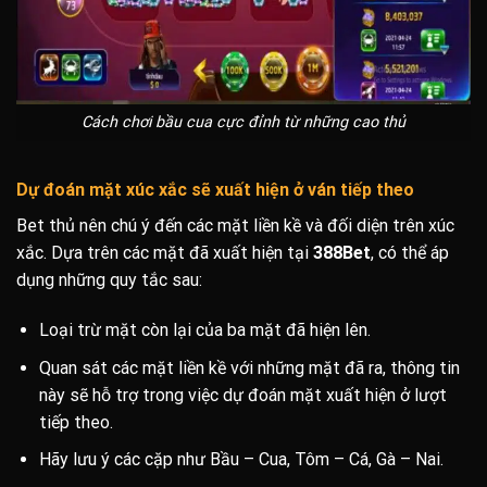
Cách chơi bầu cua cực đỉnh từ những cao thủ
Dự đoán mặt xúc xắc sẽ xuất hiện ở ván tiếp theo
Bet thủ nên chú ý đến các mặt liền kề và đối diện trên xúc
xắc. Dựa trên các mặt đã xuất hiện tại
388Bet
, có thể áp
dụng những quy tắc sau:
Loại trừ mặt còn lại của ba mặt đã hiện lên.
Quan sát các mặt liền kề với những mặt đã ra, thông tin
này sẽ hỗ trợ trong việc dự đoán mặt xuất hiện ở lượt
tiếp theo.
Hãy lưu ý các cặp như Bầu – Cua, Tôm – Cá, Gà – Nai.