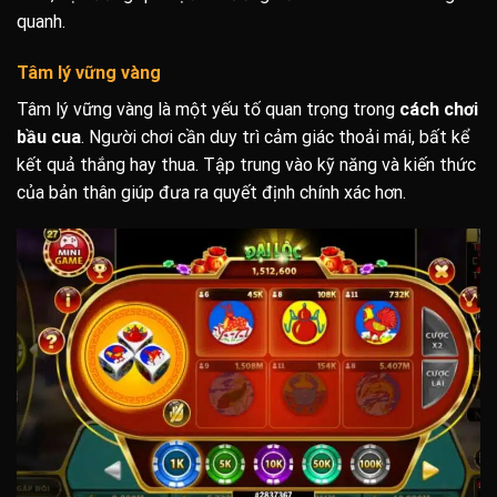
quanh.
Tâm lý vững vàng
Tâm lý vững vàng là một yếu tố quan trọng trong
cách chơi
bầu cua
. Người chơi cần duy trì cảm giác thoải mái, bất kể
kết quả thắng hay thua. Tập trung vào kỹ năng và kiến thức
của bản thân giúp đưa ra quyết định chính xác hơn.