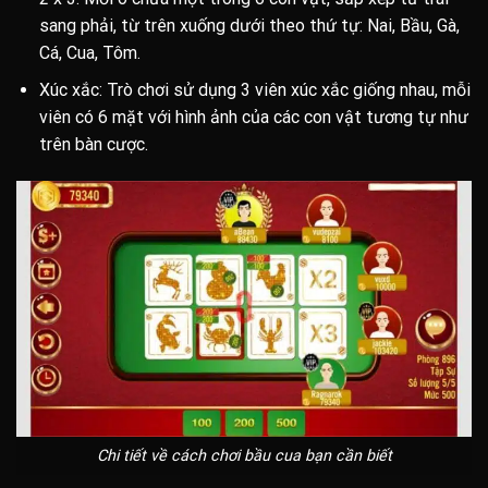
sang phải, từ trên xuống dưới theo thứ tự: Nai, Bầu, Gà,
Cá, Cua, Tôm.
Xúc xắc: Trò chơi sử dụng 3 viên xúc xắc giống nhau, mỗi
viên có 6 mặt với hình ảnh của các con vật tương tự như
trên bàn cược.
Chi tiết về cách chơi bầu cua bạn cần biết