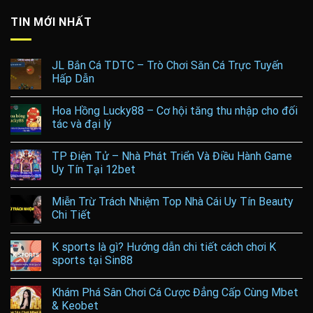
TIN MỚI NHẤT
JL Bắn Cá TDTC – Trò Chơi Săn Cá Trực Tuyến
Hấp Dẫn
Hoa Hồng Lucky88 – Cơ hội tăng thu nhập cho đối
tác và đại lý
TP Điện Tử – Nhà Phát Triển Và Điều Hành Game
Uy Tín Tại 12bet
Miễn Trừ Trách Nhiệm Top Nhà Cái Uy Tín Beauty
Chi Tiết
K sports là gì? Hướng dẫn chi tiết cách chơi K
sports tại Sin88
Khám Phá Sân Chơi Cá Cược Đẳng Cấp Cùng Mbet
& Keobet