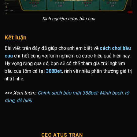
Kinh nghiệm cược bầu cua
Kết luận
Bài viết trên đây đã giúp cho anh em biết về
cách chơi bầu
cua
chi tiết cùng với kinh nghiệm cá cược hiệu quả hiện nay.
Hy vọng rằng qua đó, bạn sẽ có thể tham gia trải nghiệm
bầu cua tôm cá tại
388Bet
, rinh về nhiều phần thưởng giá trị
nhất nhé.
>>> Xem thêm:
Chính sách bảo mật 388bet: Minh bạch, rõ
ràng, dễ hiểu
CEO ATUS TRAN