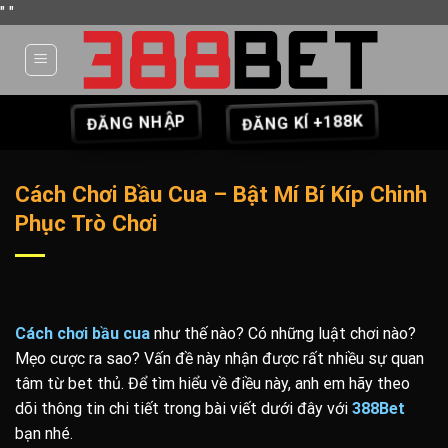
Chuyển
"
"
đến
nội
dung
ĐĂNG KÍ +188K
ĐĂNG NHẬP
Cách Chơi Bầu Cua – Bật Mí Bí Kíp Chinh
Phục Trò Chơi
Cách chơi bầu cua
như thế nào? Có những luật chơi nào?
Mẹo cược ra sao? Vấn đề này nhận được rất nhiều sự quan
tâm từ bet thủ. Để tìm hiểu về điều này, anh em hãy theo
dõi thông tin chi tiết trong bài viết dưới đây với
388Bet
bạn nhé.